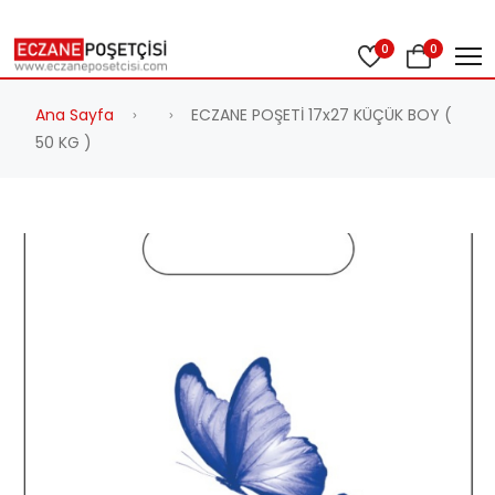
0
0
Ana Sayfa
ECZANE POŞETİ 17x27 KÜÇÜK BOY (
50 KG )