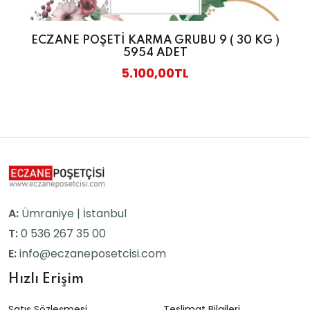
ECZANE POŞETİ KARMA GRUBU 9 ( 30 KG )
5954 ADET
5.100,00TL
A:
Ümraniye | İstanbul
T:
0 536 267 35 00
E:
info@eczaneposetcisi.com
Hızlı Erişim
Satış Sözleşmesi
Teslimat Bilgileri