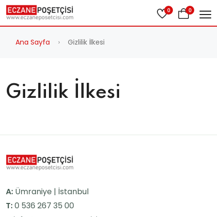
0
0
Ana Sayfa
Gizlilik İlkesi
Gizlilik İlkesi
A:
Ümraniye | İstanbul
T:
0 536 267 35 00