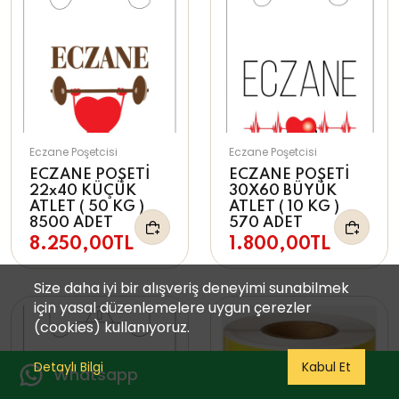
Eczane Poşetcisi
Eczane Poşetcisi
ECZANE POŞETİ
ECZANE POŞETİ
22x40 KÜÇÜK
30X60 BÜYÜK
ATLET ( 50 KG )
ATLET ( 10 KG )
8500 ADET
570 ADET
8.250,00TL
1.800,00TL
Size daha iyi bir alışveriş deneyimi sunabilmek
için yasal düzenlemelere uygun çerezler
(cookies) kullanıyoruz.
Detaylı Bilgi
Kabul Et
Whatsapp